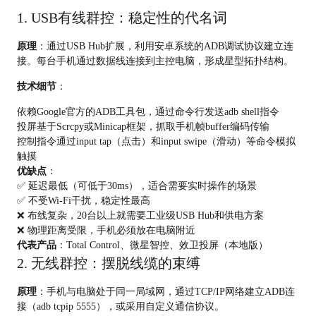
1. USB有线群控：稳定性的代名词
原理
：通过USB Hub扩展，利用安卓系统的ADB调试协议建立连
接。每台手机通过数据线连接到主控电脑，形成星型拓扑结构。
技术细节
：
依赖Google官方的ADB工具包，通过命令行发送adb shell指令
投屏基于Scrcpy或Minicap框架，抓取手机帧buffer编码传输
控制指令通过input tap（点击）和input swipe（滑动）等命令模拟
触摸
优缺点
：
✅ 延迟最低（可低于30ms），适合需要实时操作的场景
✅ 不受Wi-Fi干扰，稳定性最高
❌ 布线复杂，20台以上就需要工业级USB Hub和供电方案
❌ 物理距离受限，手机必须放在电脑附近
代表产品
：Total Control、微星智控、效卫投屏（本地版）
2. 无线群控：摆脱线缆的束缚
原理
：手机与电脑处于同一局域网，通过TCP/IP网络建立ADB连
接（adb tcpip 5555），或采用自定义通信协议。