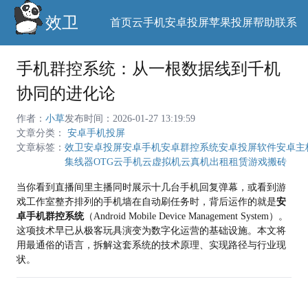
效卫
首页
云手机
安卓投屏
苹果投屏
帮助
联系
手机群控系统：从一根数据线到千机
协同的进化论
作者：
小草
发布时间：2026-01-27 13:19:59
文章分类：
安卓手机投屏
文章标签：
效卫安卓投屏
安卓手机
安卓群控系统
安卓投屏软件
安卓主
集线器
OTG
云手机
云虚拟机
云真机出租租赁
游戏搬砖
当你看到直播间里主播同时展示十几台手机回复弹幕，或看到游
戏工作室整齐排列的手机墙在自动刷任务时，背后运作的就是
安
卓手机群控系统
（Android Mobile Device Management System）。
这项技术早已从极客玩具演变为数字化运营的基础设施。本文将
用最通俗的语言，拆解这套系统的技术原理、实现路径与行业现
状。