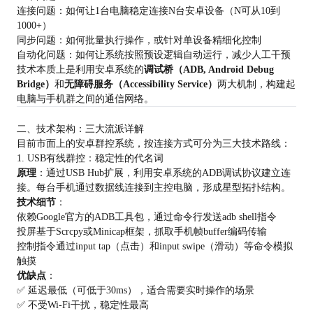
连接问题：如何让1台电脑稳定连接N台安卓设备（N可从10到
1000+）
同步问题：如何批量执行操作，或针对单设备精细化控制
自动化问题：如何让系统按照预设逻辑自动运行，减少人工干预
技术本质上是利用安卓系统的
调试桥（ADB, Android Debug
Bridge）
和
无障碍服务（Accessibility Service）
两大机制，构建起
电脑与手机群之间的通信网络。
二、技术架构：三大流派详解
目前市面上的安卓群控系统，按连接方式可分为三大技术路线：
1. USB有线群控：稳定性的代名词
原理
：通过USB Hub扩展，利用安卓系统的ADB调试协议建立连
接。每台手机通过数据线连接到主控电脑，形成星型拓扑结构。
技术细节
：
依赖Google官方的ADB工具包，通过命令行发送adb shell指令
投屏基于Scrcpy或Minicap框架，抓取手机帧buffer编码传输
控制指令通过input tap（点击）和input swipe（滑动）等命令模拟
触摸
优缺点
：
✅ 延迟最低（可低于30ms），适合需要实时操作的场景
✅ 不受Wi-Fi干扰，稳定性最高