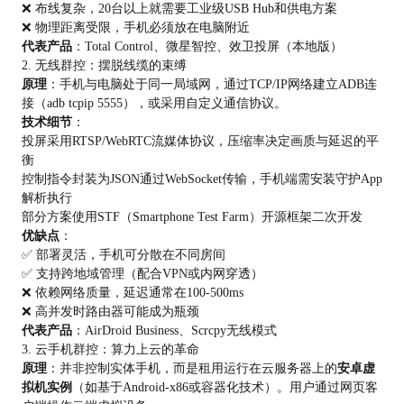
❌ 布线复杂，20台以上就需要工业级USB Hub和供电方案
❌ 物理距离受限，手机必须放在电脑附近
代表产品
：Total Control、微星智控、效卫投屏（本地版）
2. 无线群控：摆脱线缆的束缚
原理
：手机与电脑处于同一局域网，通过TCP/IP网络建立ADB连
接（adb tcpip 5555），或采用自定义通信协议。
技术细节
：
投屏采用RTSP/WebRTC流媒体协议，压缩率决定画质与延迟的平
衡
控制指令封装为JSON通过WebSocket传输，手机端需安装守护App
解析执行
部分方案使用STF（Smartphone Test Farm）开源框架二次开发
优缺点
：
✅ 部署灵活，手机可分散在不同房间
✅ 支持跨地域管理（配合VPN或内网穿透）
❌ 依赖网络质量，延迟通常在100-500ms
❌ 高并发时路由器可能成为瓶颈
代表产品
：AirDroid Business、Scrcpy无线模式
3. 云手机群控：算力上云的革命
原理
：并非控制实体手机，而是租用运行在云服务器上的
安卓虚
拟机实例
（如基于Android-x86或容器化技术）。用户通过网页客