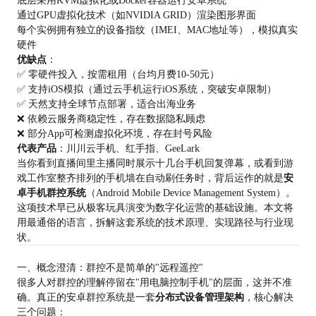
底层采用KVM虚拟化或Docker容器运行安卓系统
通过GPU虚拟化技术（如NVIDIA GRID）渲染图形界面
每个实例拥有独立的设备指纹（IMEI、MAC地址等），模拟真实
硬件
优缺点
：
✅ 零硬件投入，按需租用（台均月费10-50元）
✅ 支持iOS模拟（通过云手机运行iOS系统，突破安卓限制）
✅ 天然支持全球节点部署，适合出海业务
❌ 依赖云服务商稳定性，存在数据隐私顾虑
❌ 部分App可检测虚拟化环境，存在封号风险
代表产品
：川川云手机、红手指、GeeLark
当你看到直播间里主播同时展示十几台手机回复弹幕，或看到游
戏工作室整齐排列的手机墙在自动刷任务时，背后运作的就是
安
卓手机群控系统
（Android Mobile Device Management System）。
这项技术早已从极客玩具演变为数字化运营的基础设施。本文将
用最通俗的语言，拆解这套系统的技术原理、实现路径与行业现
状。
一、概念澄清：群控不是简单的"远程遥控"
很多人对群控的理解停留在"用电脑控制手机"的层面，这并不准
确。真正的安卓群控系统是一套
分布式设备管理架构
，核心解决
三个问题：