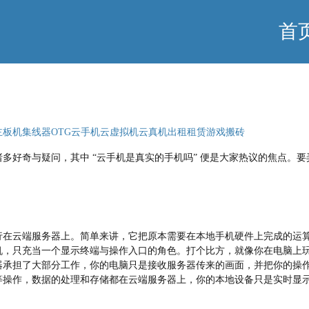
首
主板机
集线器
OTG
云手机
云虚拟机
云真机出租租赁
游戏搬砖
多好奇与疑问，其中 “云手机是真实的手机吗” 便是大家热议的焦点。
行在云端服务器上。简单来讲，它把原本需要在本地手机硬件上完成的运
机，只充当一个显示终端与操作入口的角色。打个比方，就像你在电脑上
器承担了大部分工作，你的电脑只是接收服务器传来的画面，并把你的操
等操作，数据的处理和存储都在云端服务器上，你的本地设备只是实时显