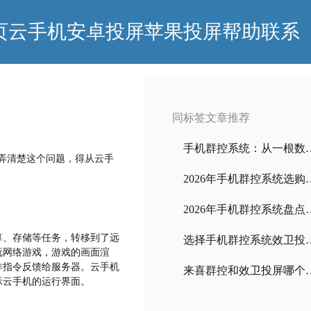
页
云手机
安卓投屏
苹果投屏
帮助
联系
同标签文章推荐
手机群控系统：从一根数
要弄清楚这个问题，得从云手
2026年手机群控系统选购全
2026年手机群控系统盘点
算、存储等任务，转移到了远
选择手机群控系统
玩网络游戏，游戏的画面渲
作指令反馈给服务器。云手机
来喜群控和效卫投屏哪个手机
示云手机的运行界面。