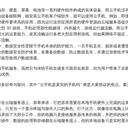
内存、硬盘、屏幕、电池等一系列硬件组件构成的实体设备。而云手机没
地设备能联网，能安装云手机客户端软件，就可以使用云手机。例如，即
对硬件要求高的应用，因为运行这些应用所需的硬件资源由云端服务器提
型 3D 游戏，手机处理器性能越强、内存越大，游戏运行越流畅。而云
强大的运算能力，使其流畅运行各类大型应用和游戏。但如果网络不稳定
不流畅。
中，数据安全性受限于手机本身的防护能力，一旦手机丢失、损坏或者遭
业的数据安全防护体系，多重备份数据，防止数据丢失，并通过加密技术
可能导致用户数据泄露。
拟手机服务。虽然它与传统手机在诸多方面存在差异，但为用户带来了全
的优势。
多好奇与疑问，其中 “云手机是真实的手机吗” 便是大家热议的焦点。
行在云端服务器上。简单来讲，它把原本需要在本地手机硬件上完成的运
机，只充当一个显示终端与操作入口的角色。打个比方，就像你在电脑上
器承担了大部分工作，你的电脑只是接收服务器传来的画面，并把你的操
等操作，数据的处理和存储都在云端服务器上，你的本地设备只是实时显