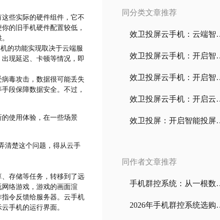
同分类文章推荐
有这些实际的硬件组件，它不
便你的旧手机硬件配置较低，
效卫投屏云手机：云
供。
手机的功能实现取决于云端服
效卫投屏云手机：
，出现延迟、卡顿等情况，即
效卫投屏云手机：
受病毒攻击，数据很可能丢失
等手段保障数据安全。不过，
效卫投屏云手机：开
新的使用体验，在一些场景
效卫投屏：开启智能
要弄清楚这个问题，得从云手
同作者文章推荐
算、存储等任务，转移到了远
手机群控系统：从一根数
玩网络游戏，游戏的画面渲
作指令反馈给服务器。云手机
2026年手机群控系统选购全
示云手机的运行界面。