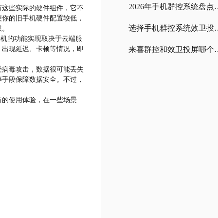
2026年手机群控系统盘点
有这些实际的硬件组件，它不
便你的旧手机硬件配置较低，
选择手机群控系统
供。
手机的功能实现取决于云端服
，出现延迟、卡顿等情况，即
来喜群控和效卫投屏哪个手机
受病毒攻击，数据很可能丢失
等手段保障数据安全。不过，
新的使用体验，在一些场景