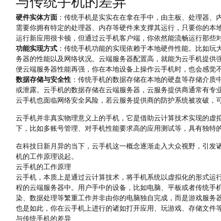
与传统手机的差异
硬件实体方面
：传统手机是实实在在拿在手中，由主板、处理器、
需要你拥有特定的处理器、内存等硬件来支撑其运行，只要你的本
运行新应用很卡顿，但通过云手机客户端，你依然能流畅运行那些
功能实现方式
：传统手机功能的实现依赖于本地硬件性能。比如玩大
务器的性能以及网络状况。云端服务器配置高，就能为云手机提供
便云端服务器性能再强，你在本地设备上操作云手机时，也会感觉
数据存储与安全性
：传统手机的数据存储在本地的硬盘等存储介质
或泄露。云手机的数据存储在云端服务器，云服务提供商通常有专
云手机也面临网络安全风险，若云服务提供商的防护系统被攻破，
云手机并非真实物理意义上的手机，它是借助云计算技术实现的虚
下，比如多账号管理、对手机性能要求高的应用测试等，具有独特
在科技日新月异的当下，云手机这一概念逐渐走入大众视野，引发诸
机的工作原理说起。
云手机的工作原理
云手机，本质上是通过云计算技术，将手机系统以虚拟化的形式运
程的云端服务器中。用户手中的设备，比如电脑、平板或者传统手
染、数据处理等繁重工作并非由你的电脑独自完成，而是游戏服务
也是如此，你在云手机上进行的诸如打开应用、玩游戏、存储文件
与传统手机的差异